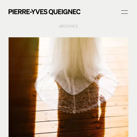
ARCHIVES
ACCUEIL
PORTFOLIO
Journal
Prestations
À propos
CONTACT