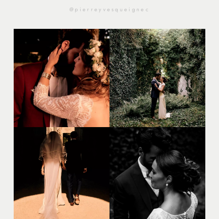
@pierreyvesqueignec