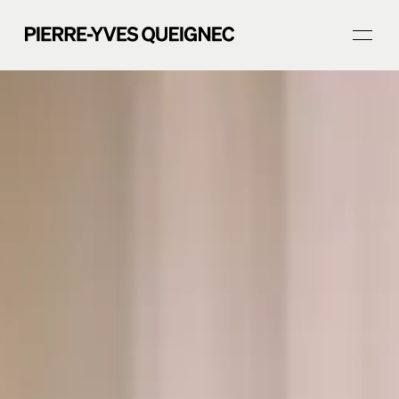
PHOTOGRAPHE DE MARIAGE PARIS 8E
ACCUEIL
PORTFOLIO
Journal
Prestations
À propos
CONTACT