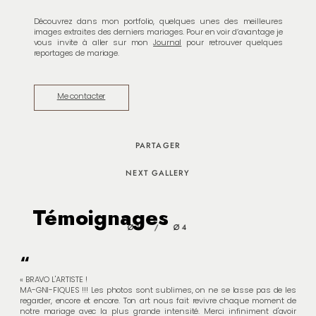
Découvrez dans mon portfolio, quelques unes des meilleures
images extraites des derniers mariages. Pour en voir d’avantage je
vous invite à aller sur mon
Journal
pour retrouver quelques
reportages de mariage.
Me contacter
PARTAGER
NEXT GALLERY
Témoignages
Témoignages
Témoignages
Témoignages
Ø1
/
Ø4
« BRAVO L'ARTISTE !
« Nous avons pu trouver le temps de regarder les photos de notre
« Pierre- Yves s'est occupé de notre mariage. C’est un véritable pro,
« Pierre-Yves a réalisé les photos de notre mariage. Ces photos sont
MA-GNI-FIQUES !!! Les photos sont sublimes, on ne se lasse pas de les
mariage, elles sont magnifiques !!!!
discret, de bons conseils.
terriblement bonnes !
regarder, encore et encore. Ton art nous fait revivre chaque moment de
Mille mercis pour ton travail formidable .
Ses photos sont pleines d'émotions, de naturel, et de créativité. Encore
Il a réussi à se faire discret pour faire des photos naturelles, prises "sur le
notre mariage avec la plus grande intensité. Merci infiniment d'avoir
Encore un immense merci »
merci ;) »
vif".