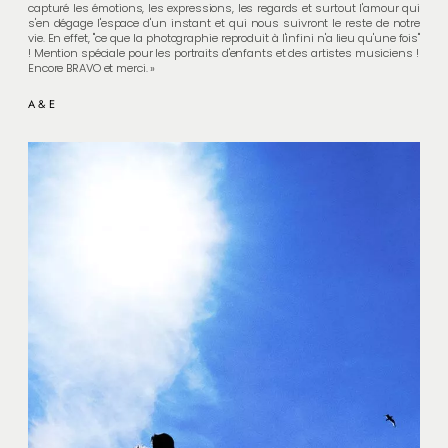
capturé les émotions, les expressions, les regards et surtout l'amour qui
Grâce à lui nous retrouvons avec plaisir des images de tous les
s'en dégage l'espace d'un instant et qui nous suivront le reste de notre
moments de la journée et de la soirée.
vie. En effet, "ce que la photographie reproduit à l'infini n'a lieu qu'une fois"
Et pour ne rien gâcher, Pierre-Yves est très sympa. On vous le
! Mention spéciale pour les portraits d'enfants et des artistes musiciens !
recommande ! »
Encore BRAVO et merci. »
A&E